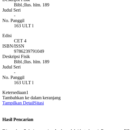
Bibl.;Ilus. hlm. 189
Judul Seri
-
No. Panggil
163 ULT l
Edisi
CET 4
ISBN/ISSN
9786239791049
Deskripsi Fisik
Bibl.;Ilus. hlm. 189
Judul Seri
-
No. Panggil
163 ULT l
Ketersediaan
1
Tambahkan ke dalam keranjang
Tampilkan Detail
Sitasi
Hasil Pencarian