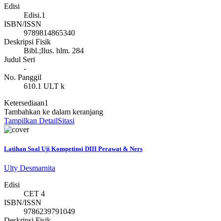
Edisi
Edisi.1
ISBN/ISSN
9789814865340
Deskripsi Fisik
Bibl.;Ilus. hlm. 284
Judul Seri
-
No. Panggil
610.1 ULT k
Ketersediaan
1
Tambahkan ke dalam keranjang
Tampilkan Detail
Sitasi
Latihan Soal Uji Kompetinsi DIII Perawat & Ners
Ulty Desmarnita
Edisi
CET 4
ISBN/ISSN
9786239791049
Deskripsi Fisik