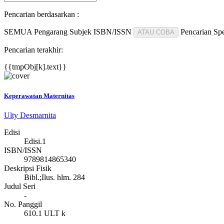
Pencarian berdasarkan :
SEMUA
Pengarang
Subjek
ISBN/ISSN
Pencarian Spe
ATAU COBA
Pencarian terakhir:
{{tmpObj[k].text}}
Keperawatan Maternitas
Ulty Desmarnita
Edisi
Edisi.1
ISBN/ISSN
9789814865340
Deskripsi Fisik
Bibl.;Ilus. hlm. 284
Judul Seri
-
No. Panggil
610.1 ULT k