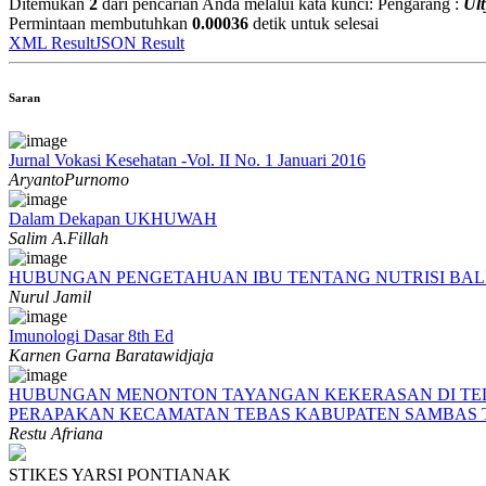
Ditemukan
2
dari pencarian Anda melalui kata kunci:
Pengarang :
Ul
Permintaan membutuhkan
0.00036
detik untuk selesai
XML Result
JSON Result
Saran
Jurnal Vokasi Kesehatan -Vol. II No. 1 Januari 2016
AryantoPurnomo
Dalam Dekapan UKHUWAH
Salim A.Fillah
HUBUNGAN PENGETAHUAN IBU TENTANG NUTRISI BALI
Nurul Jamil
Imunologi Dasar 8th Ed
Karnen Garna Baratawidjaja
HUBUNGAN MENONTON TAYANGAN KEKERASAN DI TELEV
PERAPAKAN KECAMATAN TEBAS KABUPATEN SAMBAS T
Restu Afriana
STIKES YARSI PONTIANAK