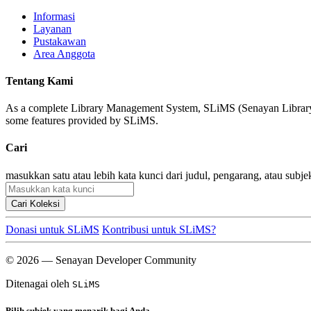
Informasi
Layanan
Pustakawan
Area Anggota
Tentang Kami
As a complete Library Management System, SLiMS (Senayan Library Man
some features provided by SLiMS.
Cari
masukkan satu atau lebih kata kunci dari judul, pengarang, atau subje
Cari Koleksi
Donasi untuk SLiMS
Kontribusi untuk SLiMS?
© 2026 — Senayan Developer Community
Ditenagai oleh
SLiMS
Pilih subjek yang menarik bagi Anda