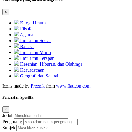
×
Karya Umum
Filsafat
Agama
Ilmu-ilmu Sosial
Bahasa
Ilmu-ilmu Murni
Ilmu-ilmu Terapan
Kesenian, Hiburan, dan Olahraga
Kesusastraan
Geografi dan Sejarah
Icons made by
Freepik
from
www.flaticon.com
Pencarian Spesifik
×
Judul
Pengarang
Subjek