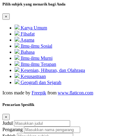
Pilih subjek yang menarik bagi Anda
×
Karya Umum
Filsafat
Agama
Ilmu-ilmu Sosial
Bahasa
Ilmu-ilmu Murni
Ilmu-ilmu Terapan
Kesenian, Hiburan, dan Olahraga
Kesusastraan
Geografi dan Sejarah
Icons made by
Freepik
from
www.flaticon.com
Pencarian Spesifik
×
Judul
Pengarang
Subjek