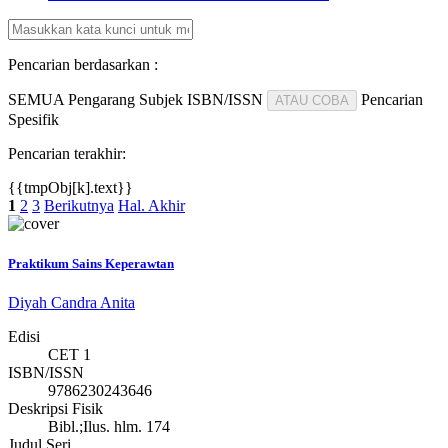
Pencarian berdasarkan :
SEMUA
Pengarang
Subjek
ISBN/ISSN
Pencarian
ATAU COBA
Spesifik
Pencarian terakhir:
{{tmpObj[k].text}}
1
2
3
Berikutnya
Hal. Akhir
Praktikum Sains Keperawtan
Diyah Candra Anita
Edisi
CET 1
ISBN/ISSN
9786230243646
Deskripsi Fisik
Bibl.;Ilus. hlm. 174
Judul Seri