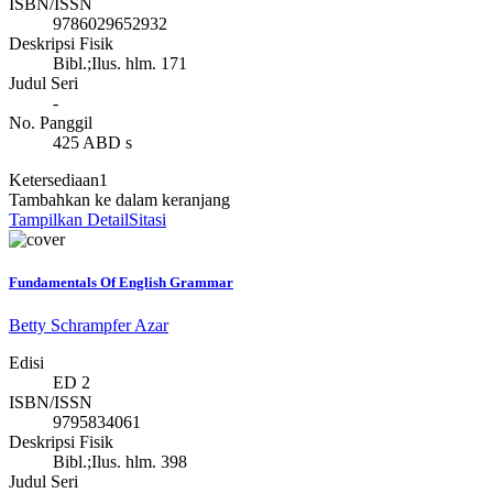
ISBN/ISSN
9786029652932
Deskripsi Fisik
Bibl.;Ilus. hlm. 171
Judul Seri
-
No. Panggil
425 ABD s
Ketersediaan
1
Tambahkan ke dalam keranjang
Tampilkan Detail
Sitasi
Fundamentals Of English Grammar
Betty Schrampfer Azar
Edisi
ED 2
ISBN/ISSN
9795834061
Deskripsi Fisik
Bibl.;Ilus. hlm. 398
Judul Seri