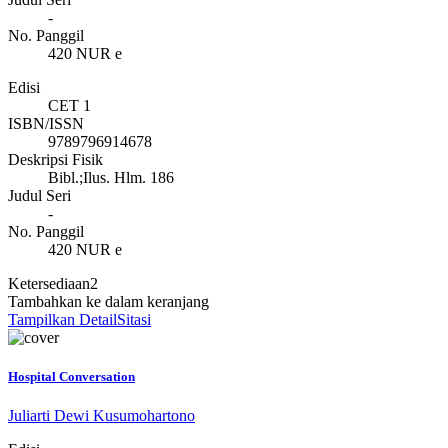
-
No. Panggil
420 NUR e
Edisi
CET 1
ISBN/ISSN
9789796914678
Deskripsi Fisik
Bibl.;Ilus. Hlm. 186
Judul Seri
-
No. Panggil
420 NUR e
Ketersediaan
2
Tambahkan ke dalam keranjang
Tampilkan Detail
Sitasi
Hospital Conversation
Juliarti Dewi Kusumohartono