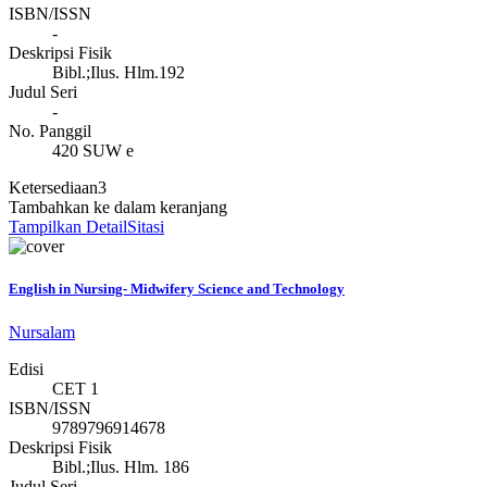
ISBN/ISSN
-
Deskripsi Fisik
Bibl.;Ilus. Hlm.192
Judul Seri
-
No. Panggil
420 SUW e
Ketersediaan
3
Tambahkan ke dalam keranjang
Tampilkan Detail
Sitasi
English in Nursing- Midwifery Science and Technology
Nursalam
Edisi
CET 1
ISBN/ISSN
9789796914678
Deskripsi Fisik
Bibl.;Ilus. Hlm. 186
Judul Seri