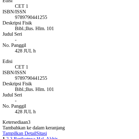
Edisi
CET 1
ISBN/ISSN
9789790441255
Deskripsi Fisik
Bibl.;Ilus. Hlm. 101
Judul Seri
-
No. Panggil
428 JUL h
Edisi
CET 1
ISBN/ISSN
9789790441255
Deskripsi Fisik
Bibl.;Ilus. Hlm. 101
Judul Seri
-
No. Panggil
428 JUL h
Ketersediaan
3
Tambahkan ke dalam keranjang
Tampilkan Detail
Sitasi
1
2
3
Berikutnya
Hal. Akhir