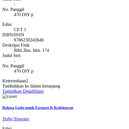
-
No. Panggil
470 DIY p
Edisi
CET 1
ISBN/ISSN
9786230243646
Deskripsi Fisik
Bibl.;Ilus. hlm. 174
Judul Seri
-
No. Panggil
470 DIY p
Ketersediaan
2
Tambahkan ke dalam keranjang
Tampilkan Detail
Sitasi
Bahasa Latin untuk Farmasi & Kedokteran
Tedjo Yuwono
Edisi