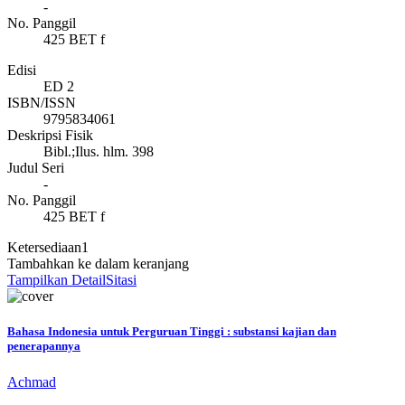
-
No. Panggil
425 BET f
Edisi
ED 2
ISBN/ISSN
9795834061
Deskripsi Fisik
Bibl.;Ilus. hlm. 398
Judul Seri
-
No. Panggil
425 BET f
Ketersediaan
1
Tambahkan ke dalam keranjang
Tampilkan Detail
Sitasi
Bahasa Indonesia untuk Perguruan Tinggi : substansi kajian dan
penerapannya
Achmad