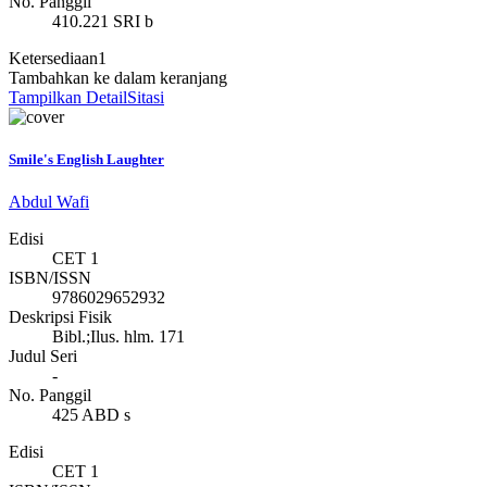
No. Panggil
410.221 SRI b
Ketersediaan
1
Tambahkan ke dalam keranjang
Tampilkan Detail
Sitasi
Smile's English Laughter
Abdul Wafi
Edisi
CET 1
ISBN/ISSN
9786029652932
Deskripsi Fisik
Bibl.;Ilus. hlm. 171
Judul Seri
-
No. Panggil
425 ABD s
Edisi
CET 1