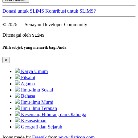
Donasi untuk SLiMS
Kontribusi untuk SLiMS?
© 2026 — Senayan Developer Community
Ditenagai oleh
SLiMS
Pilih subjek yang menarik bagi Anda
×
Karya Umum
Filsafat
Agama
Ilmu-ilmu Sosial
Bahasa
Ilmu-ilmu Murni
Ilmu-ilmu Terapan
Kesenian, Hiburan, dan Olahraga
Kesusastraan
Geografi dan Sejarah
Icons made by
Freepik
from
www.flaticon.com