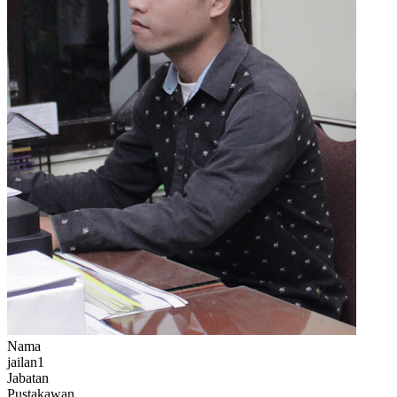
Nama
jailan1
Jabatan
Pustakawan