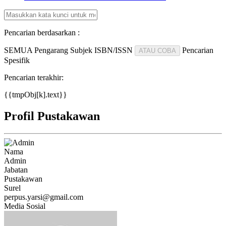
Pencarian berdasarkan :
SEMUA
Pengarang
Subjek
ISBN/ISSN
Pencarian
ATAU COBA
Spesifik
Pencarian terakhir:
{{tmpObj[k].text}}
Profil Pustakawan
Nama
Admin
Jabatan
Pustakawan
Surel
perpus.yarsi@gmail.com
Media Sosial