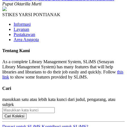
Puput Oktarilla Murti
STIKES YARSI PONTIANAK
Informasi
Layanan
Pustakawan
Area Anggota
Tentang Kami
As a complete Library Management System, SLiMS (Senayan
Library Management System) has many features that will help
libraries and librarians to do their job easily and quickly. Follow
this
link
to show some features provided by SLiMS.
Cari
masukkan satu atau lebih kata kunci dari judul, pengarang, atau
subjek
Cari Koleksi
Donasi untuk SLiMS
Kontribusi untuk SLiMS?