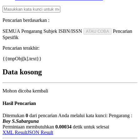
Pencarian berdasarkan :
SEMUA
Pengarang
Subjek
ISBN/ISSN
Pencarian
ATAU COBA
Spesifik
Pencarian terakhir:
{{tmpObj[k].text}}
Data kosong
Mohon dicoba kembali
Hasil Pencarian
Ditemukan
0
dari pencarian Anda melalui kata kunci:
Pengarang :
Boy S.Sabarguna
Permintaan membutuhkan
0.00034
detik untuk selesai
XML Result
JSON Result