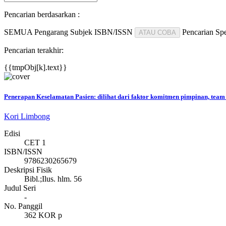
Pencarian berdasarkan :
SEMUA
Pengarang
Subjek
ISBN/ISSN
Pencarian Spe
ATAU COBA
Pencarian terakhir:
{{tmpObj[k].text}}
Penerapan Keselamatan Pasien: dilihat dari faktor komitmen pimpinan, tea
Kori Limbong
Edisi
CET 1
ISBN/ISSN
9786230265679
Deskripsi Fisik
Bibl.;Ilus. hlm. 56
Judul Seri
-
No. Panggil
362 KOR p