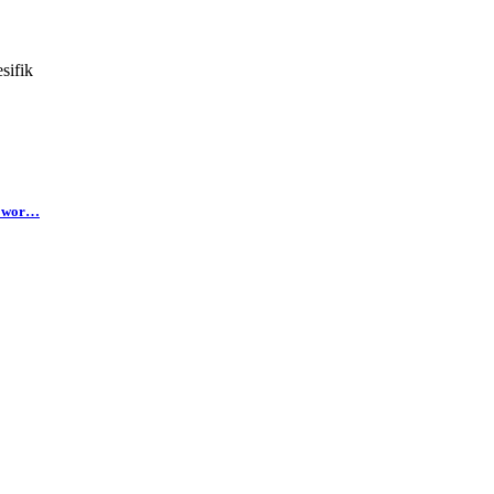
sifik
m wor…