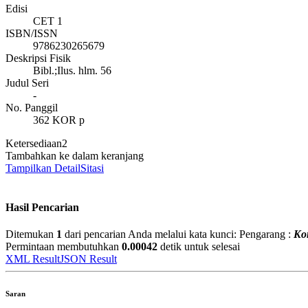
Edisi
CET 1
ISBN/ISSN
9786230265679
Deskripsi Fisik
Bibl.;Ilus. hlm. 56
Judul Seri
-
No. Panggil
362 KOR p
Ketersediaan
2
Tambahkan ke dalam keranjang
Tampilkan Detail
Sitasi
Hasil Pencarian
Ditemukan
1
dari pencarian Anda melalui kata kunci:
Pengarang :
Ko
Permintaan membutuhkan
0.00042
detik untuk selesai
XML Result
JSON Result
Saran