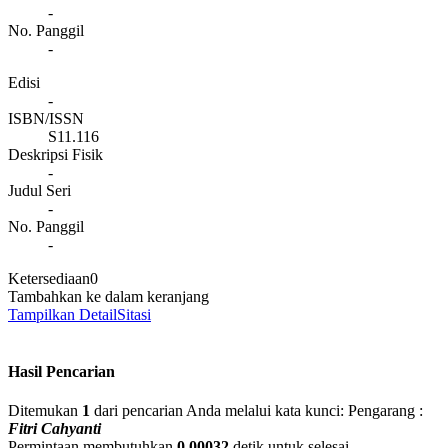
-
No. Panggil
-
Edisi
-
ISBN/ISSN
S11.116
Deskripsi Fisik
-
Judul Seri
-
No. Panggil
-
Ketersediaan
0
Tambahkan ke dalam keranjang
Tampilkan Detail
Sitasi
Hasil Pencarian
Ditemukan
1
dari pencarian Anda melalui kata kunci:
Pengarang :
Fitri Cahyanti
Permintaan membutuhkan
0.00032
detik untuk selesai