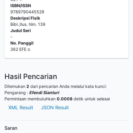
ISBN/ISSN
9789790445529
Deskripsi Fisik
Bibl.;Ilus. hlm. 139
Judul Seri
-
No. Panggil
362 EFE o
Hasil Pencarian
Ditemukan
2
dari pencarian Anda melalui kata kunci:
Pengarang :
Efendi Sianturi
Permintaan membutuhkan
0.0008
detik untuk selesai
XML Result
JSON Result
Saran