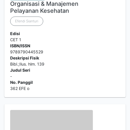
Organisasi & Manajemen
Pelayanan Kesehatan
Efendi Sianturi
Edisi
CET 1
ISBN/ISSN
9789790445529
Deskripsi Fisik
Bibl.;Ilus. hlm. 139
Judul Seri
-
No. Panggil
362 EFE o