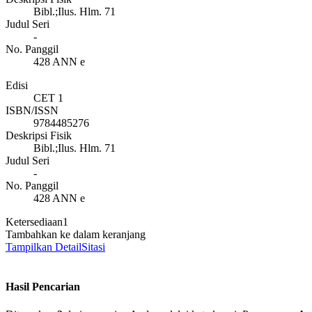
Bibl.;Ilus. Hlm. 71
Judul Seri
-
No. Panggil
428 ANN e
Edisi
CET 1
ISBN/ISSN
9784485276
Deskripsi Fisik
Bibl.;Ilus. Hlm. 71
Judul Seri
-
No. Panggil
428 ANN e
Ketersediaan
1
Tambahkan ke dalam keranjang
Tampilkan Detail
Sitasi
Hasil Pencarian