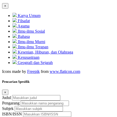
×
Karya Umum
Filsafat
Agama
Ilmu-ilmu Sosial
Bahasa
Ilmu-ilmu Murni
Ilmu-ilmu Terapan
Kesenian, Hiburan, dan Olahraga
Kesusastraan
Geografi dan Sejarah
Icons made by
Freepik
from
www.flaticon.com
Pencarian Spesifik
×
Judul
Pengarang
Subjek
ISBN/ISSN