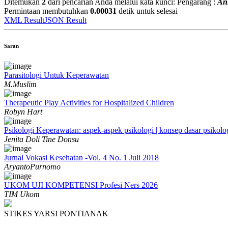
Ditemukan
2
dari pencarian Anda melalui kata kunci:
Pengarang :
An
Permintaan membutuhkan
0.00031
detik untuk selesai
XML Result
JSON Result
Saran
Parasitologi Untuk Keperawatan
M.Muslim
Therapeutic Play Activities for Hospitalized Children
Robyn Hart
Psikologi Keperawatan: aspek-aspek psikologi | konsep dasar psikolog
Jenita Doli Tine Donsu
Jurnal Vokasi Kesehatan -Vol. 4 No. 1 Juli 2018
AryantoPurnomo
UKOM UJI KOMPETENSI Profesi Ners 2026
TIM Ukom
STIKES YARSI PONTIANAK