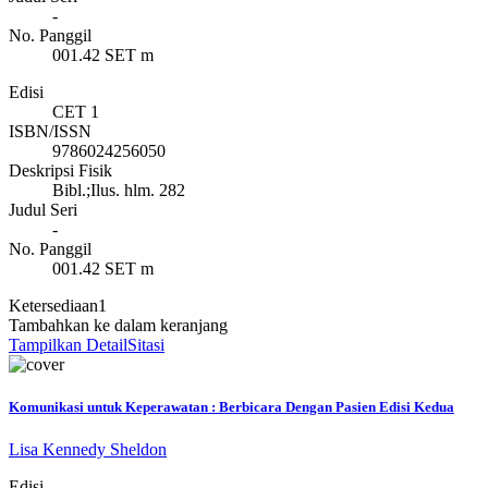
-
No. Panggil
001.42 SET m
Edisi
CET 1
ISBN/ISSN
9786024256050
Deskripsi Fisik
Bibl.;Ilus. hlm. 282
Judul Seri
-
No. Panggil
001.42 SET m
Ketersediaan
1
Tambahkan ke dalam keranjang
Tampilkan Detail
Sitasi
Komunikasi untuk Keperawatan : Berbicara Dengan Pasien Edisi Kedua
Lisa Kennedy Sheldon
Edisi