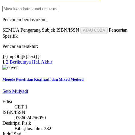
Pencarian berdasarkan :
SEMUA
Pengarang
Subjek
ISBN/ISSN
Pencarian
ATAU COBA
Spesifik
Pencarian terakhir:
{{tmpObj[k].text}}
1
2
Berikutnya
Hal. Akhir
Metode Penelitian Kualitatif dan Mixed Method
Seto Mulyadi
Edisi
CET 1
ISBN/ISSN
9786024256050
Deskripsi Fisik
Bibl.;Ilus. hlm. 282
Judul Seri