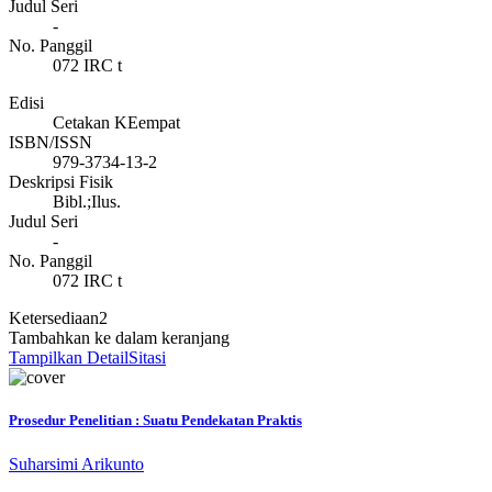
Judul Seri
-
No. Panggil
072 IRC t
Edisi
Cetakan KEempat
ISBN/ISSN
979-3734-13-2
Deskripsi Fisik
Bibl.;Ilus.
Judul Seri
-
No. Panggil
072 IRC t
Ketersediaan
2
Tambahkan ke dalam keranjang
Tampilkan Detail
Sitasi
Prosedur Penelitian : Suatu Pendekatan Praktis
Suharsimi Arikunto