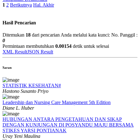
1
2
Berikutnya
Hal. Akhir
Hasil Pencarian
Ditemukan
18
dari pencarian Anda melalui kata kunci:
No. Panggil :
0
Permintaan membutuhkan
0.00154
detik untuk selesai
XML Result
JSON Result
Saran
STATISTIK KESEHATAN#
Hastono Susanto Priyo
Leadership dan Nursing Care Management 5th Edition
Diane L. Huber
HUBUNGAN ANTARA PENGETAHUAN DAN SIKAP
DENGAN KUNJUNGAN DI POSYANDU MAJU BERSAMA
STIKES YARSI PONTIANAK
Uray Yeni Maulina