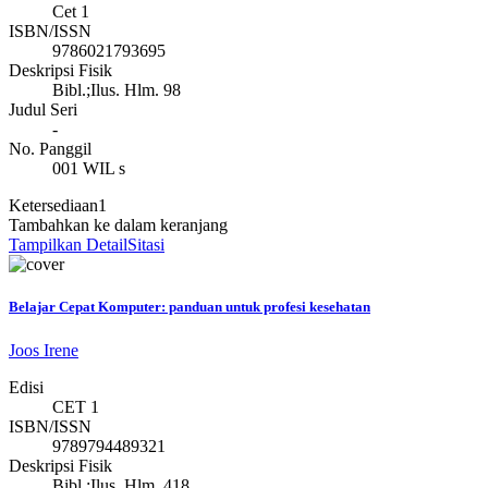
Cet 1
ISBN/ISSN
9786021793695
Deskripsi Fisik
Bibl.;Ilus. Hlm. 98
Judul Seri
-
No. Panggil
001 WIL s
Ketersediaan
1
Tambahkan ke dalam keranjang
Tampilkan Detail
Sitasi
Belajar Cepat Komputer: panduan untuk profesi kesehatan
Joos Irene
Edisi
CET 1
ISBN/ISSN
9789794489321
Deskripsi Fisik
Bibl.;Ilus. Hlm. 418