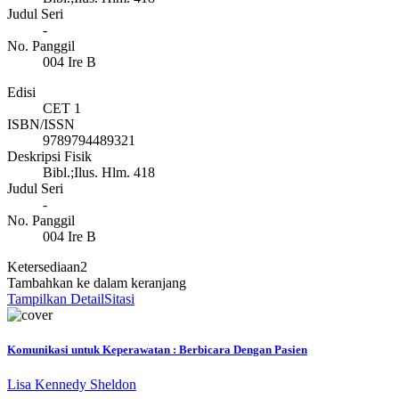
Judul Seri
-
No. Panggil
004 Ire B
Edisi
CET 1
ISBN/ISSN
9789794489321
Deskripsi Fisik
Bibl.;Ilus. Hlm. 418
Judul Seri
-
No. Panggil
004 Ire B
Ketersediaan
2
Tambahkan ke dalam keranjang
Tampilkan Detail
Sitasi
Komunikasi untuk Keperawatan : Berbicara Dengan Pasien
Lisa Kennedy Sheldon