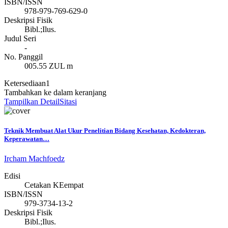
ISBN/ISSN
978-979-769-629-0
Deskripsi Fisik
Bibl.;Ilus.
Judul Seri
-
No. Panggil
005.55 ZUL m
Ketersediaan
1
Tambahkan ke dalam keranjang
Tampilkan Detail
Sitasi
Teknik Membuat Alat Ukur Penelitian Bidang Kesehatan, Kedokteran,
Keperawatan…
Ircham Machfoedz
Edisi
Cetakan KEempat
ISBN/ISSN
979-3734-13-2
Deskripsi Fisik
Bibl.;Ilus.