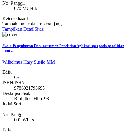
No. Panggil
070 MUH b
Ketersediaan
1
Tambahkan ke dalam keranjang
Tampilkan Detail
Sitasi
Skala Pengukuran Dan instrumen Penelitian Aplikasi spss pada penelitian
ilmu …
Wilhelmus Hary Susilo,MM
Edisi
Cet 1
ISBN/ISSN
9786021793695
Deskripsi Fisik
Bibl.;Ilus. Hlm. 98
Judul Seri
-
No. Panggil
001 WIL s
Edisi