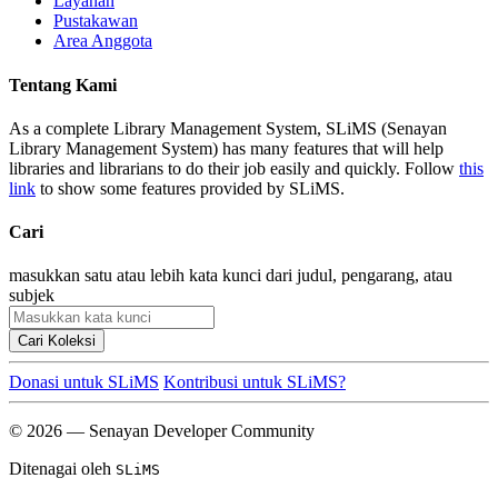
Layanan
Pustakawan
Area Anggota
Tentang Kami
As a complete Library Management System, SLiMS (Senayan
Library Management System) has many features that will help
libraries and librarians to do their job easily and quickly. Follow
this
link
to show some features provided by SLiMS.
Cari
masukkan satu atau lebih kata kunci dari judul, pengarang, atau
subjek
Cari Koleksi
Donasi untuk SLiMS
Kontribusi untuk SLiMS?
© 2026 — Senayan Developer Community
Ditenagai oleh
SLiMS