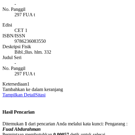
-
No. Panggil
297 FUA t
Edisi
CET 1
ISBN/ISSN
9786236083550
Deskripsi Fisik
Bibl.;Ilus. hlm. 332
Judul Seri
-
No. Panggil
297 FUA t
Ketersediaan
1
Tambahkan ke dalam keranjang
Tampilkan Detail
Sitasi
Hasil Pencarian
Ditemukan
1
dari pencarian Anda melalui kata kunci:
Pengarang :
Fuad Abdurahman
Permintaan membutuhkan
0.00057
detik untuk selesai