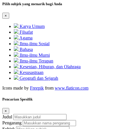
Pilih subjek yang menarik bagi Anda
×
Karya Umum
Filsafat
Agama
Ilmu-ilmu Sosial
Bahasa
Ilmu-ilmu Murni
Ilmu-ilmu Terapan
Kesenian, Hiburan, dan Olahraga
Kesusastraan
Geografi dan Sejarah
Icons made by
Freepik
from
www.flaticon.com
Pencarian Spesifik
×
Judul
Pengarang
Subjek