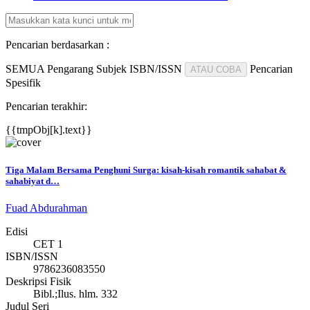
Pencarian berdasarkan :
SEMUA
Pengarang
Subjek
ISBN/ISSN
Pencarian
ATAU COBA
Spesifik
Pencarian terakhir:
{{tmpObj[k].text}}
Tiga Malam Bersama Penghuni Surga: kisah-kisah romantik sahabat &
sahabiyat d…
Fuad Abdurahman
Edisi
CET 1
ISBN/ISSN
9786236083550
Deskripsi Fisik
Bibl.;Ilus. hlm. 332
Judul Seri