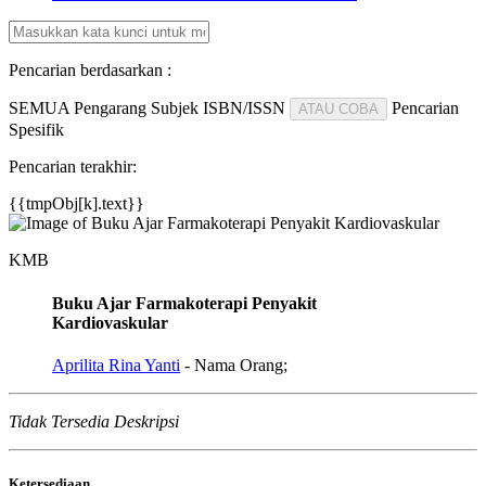
Pencarian berdasarkan :
SEMUA
Pengarang
Subjek
ISBN/ISSN
Pencarian
ATAU COBA
Spesifik
Pencarian terakhir:
{{tmpObj[k].text}}
KMB
Buku Ajar Farmakoterapi Penyakit
Kardiovaskular
Aprilita Rina Yanti
- Nama Orang;
Tidak Tersedia Deskripsi
Ketersediaan