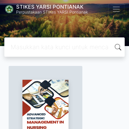
STIKES YARSI PONTIANAK
Perpustakaan STIKes YARSI Pontianak