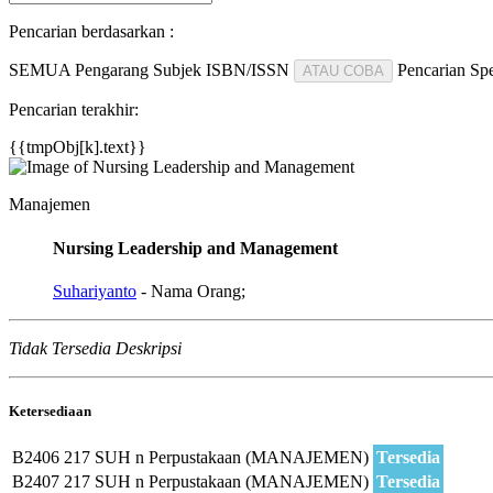
Pencarian berdasarkan :
SEMUA
Pengarang
Subjek
ISBN/ISSN
Pencarian Spe
ATAU COBA
Pencarian terakhir:
{{tmpObj[k].text}}
Manajemen
Nursing Leadership and Management
Suhariyanto
- Nama Orang;
Tidak Tersedia Deskripsi
Ketersediaan
B2406
217 SUH n
Perpustakaan (MANAJEMEN)
Tersedia
B2407
217 SUH n
Perpustakaan (MANAJEMEN)
Tersedia