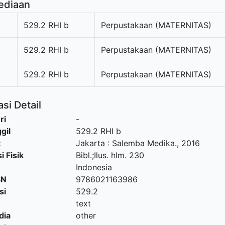
ediaan
529.2 RHI b
Perpustakaan (MATERNITAS)
529.2 RHI b
Perpustakaan (MATERNITAS)
529.2 RHI b
Perpustakaan (MATERNITAS)
si Detail
ri
-
gil
529.2 RHI b
t
Jakarta
:
Salemba Medika
.,
2016
i Fisik
Bibl.;Ilus. hlm. 230
Indonesia
SN
9786021163986
si
529.2
text
dia
other