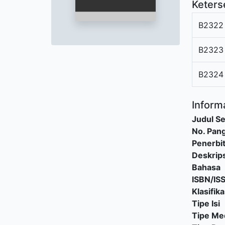
Keters
B2322
B2323
B2324
Informa
Judul Se
No. Pang
Penerbi
Deskrips
Bahasa
ISBN/IS
Klasifika
Tipe Isi
Tipe Me