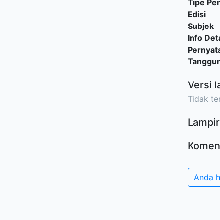
Tipe P
Edisi
Subjek
Info Deta
Pernyat
Tanggu
Versi l
Tidak ter
Lampir
Komen
Anda 