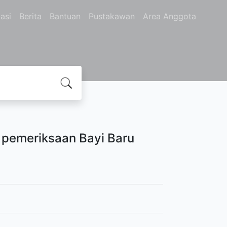
asi
Berita
Bantuan
Pustakawan
Area Anggota
 pemeriksaan Bayi Baru