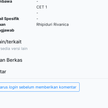
embawa
-
CET 1
-
il Spesifik
-
aan
Rhipiduri Rivanica
ngjawab
ain/terkait
sedia versi lain
an Berkas
tar
harus
login
sebelum memberikan komentar