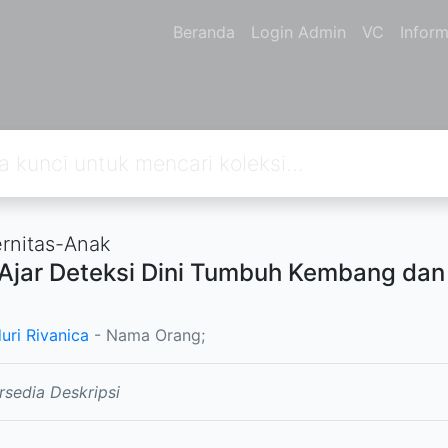
Beranda
Login Admin
VC
Inform
rnitas-Anak
Ajar Deteksi Dini Tumbuh Kembang dan
uri Rivanica
- Nama Orang;
rsedia Deskripsi