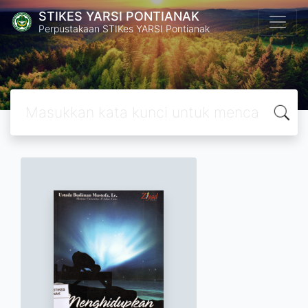
STIKES YARSI PONTIANAK
Perpustakaan STIKes YARSI Pontianak