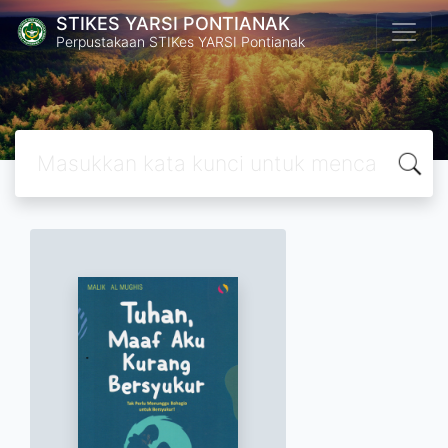
STIKES YARSI PONTIANAK
Perpustakaan STIKes YARSI Pontianak