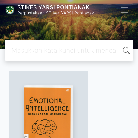
STIKES YARSI PONTIANAK
Perpustakaan STIKes YARSI Pontianak