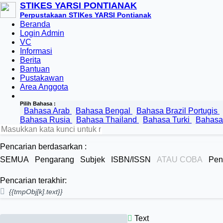
STIKES YARSI PONTIANAK
Perpustakaan STIKes YARSI Pontianak
Beranda
Login Admin
VC
Informasi
Berita
Bantuan
Pustakawan
Area Anggota
Pilih Bahasa :
Bahasa Arab
Bahasa Bengal
Bahasa Brazil Portugis
Bahasa Rusia
Bahasa Thailand
Bahasa Turki
Bahasa
Pencarian berdasarkan :
SEMUA
Pengarang
Subjek
ISBN/ISSN
ATAU COBA
Pen
Pencarian terakhir:
{{tmpObj[k].text}}
Text