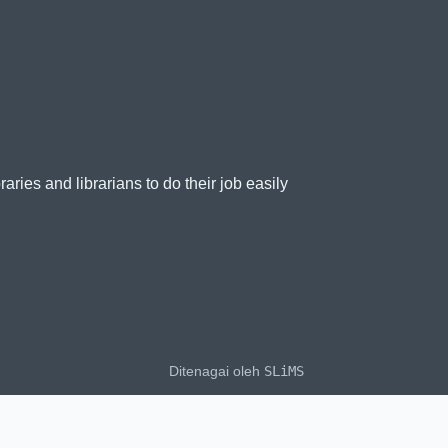
es and librarians to do their job easily
Ditenagai oleh
SLiMS