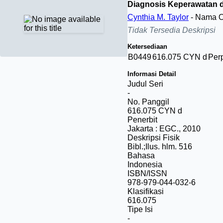
Diagnosis Keperawatan
Cynthia M. Taylor
- Nama O
Tidak Tersedia Deskripsi
Ketersediaan
B0449
616.075 CYN d
Per
Informasi Detail
Judul Seri
-
No. Panggil
616.075 CYN d
Penerbit
Jakarta
:
EGC
.,
2010
Deskripsi Fisik
Bibl.;Ilus. hlm. 516
Bahasa
Indonesia
ISBN/ISSN
978-979-044-032-6
Klasifikasi
616.075
Tipe Isi
-