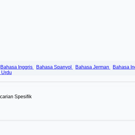
Bahasa Inggris
Bahasa Spanyol
Bahasa Jerman
Bahasa I
 Urdu
carian Spesifik