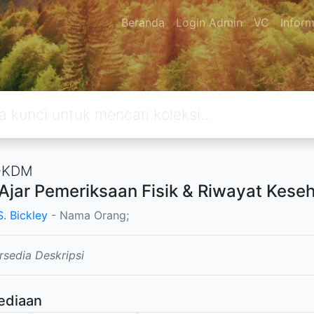
Beranda
Login Admin
VC
Inform
-KDM
Ajar Pemeriksaan Fisik & Riwayat Keseh
S. Bickley
- Nama Orang;
rsedia Deskripsi
ediaan