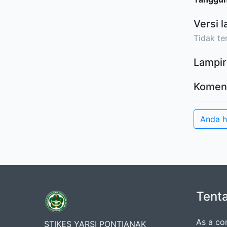
Versi l
Tidak ter
Lampir
Komen
Anda 
Tent
As a co
STIKES YARSI PONTIANAK