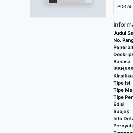
B0374
Informa
Judul Se
No. Pang
Penerbi
Deskrips
Bahasa
ISBN/IS
Klasifika
Tipe Isi
Tipe Me
Tipe P
Edisi
Subjek
Info Deta
Pernyat
Tanggu