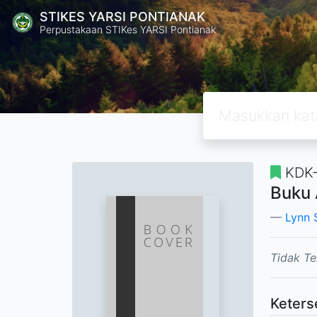
STIKES YARSI PONTIANAK
Perpustakaan STIKes YARSI Pontianak
KDK
Buku 
Lynn 
Tidak Te
Keters