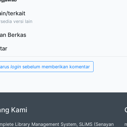
ain/terkait
sedia versi lain
an Berkas
tar
harus
login
sebelum memberikan komentar
ang Kami
mplete Library Management System, SLiMS (Senayan
m