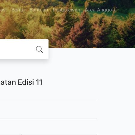
asi
Berita
Bantuan
Pustakawan
Area Anggota
atan Edisi 11