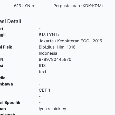
613 LYN b
Perpustakaan (KDK-KDM)
si Detail
ri
-
gil
613 LYN b
t
Jakarta
:
Kedokteran EGC
.,
2015
i Fisik
Bibl.;Ilus. Hlm. 1016
Indonesia
SN
9789790445970
si
613
text
dia
-
embawa
-
CET 1
-
il Spesifik
-
aan
lynn s. bickley
ngjawab