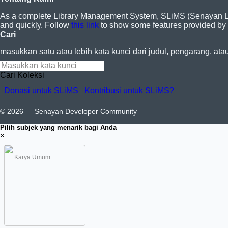
As a complete Library Management System, SLiMS (Senayan Libra
and quickly. Follow
this link
to show some features provided by
Cari
masukkan satu atau lebih kata kunci dari judul, pengarang, ata
Cari Koleksi
Donasi untuk SLiMS
Kontribusi untuk SLiMS?
© 2026 — Senayan Developer Community
Pilih subjek yang menarik bagi Anda
×
Karya Umum