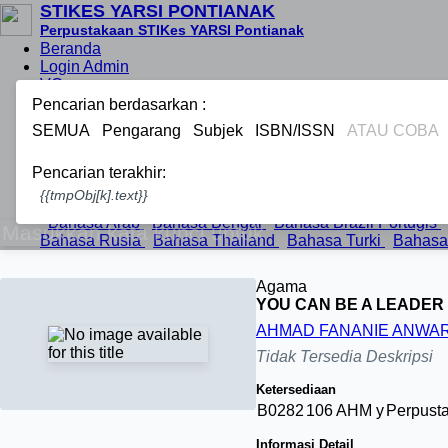
STIKES YARSI PONTIANAK
Perpustakaan STIKes YARSI Pontianak
Beranda
Login Admin
VC
Informasi
Pencarian berdasarkan :
Berita
SEMUA
Pengarang
Subjek
ISBN/ISSN
ATAU COBA
Bantuan
Pustakawan
Pencarian terakhir:
Area Anggota
{{tmpObj[k].text}}
Pilih Bahasa :
Bahasa Arab
Bahasa Bengal
Bahasa Brazil Portugis
Bahasa Rusia
Bahasa Thailand
Bahasa Turki
Bahasa
Agama
YOU CAN BE A LEADER :
AHMAD FANANIE ANWA
Tidak Tersedia Deskripsi
Ketersediaan
B0282
106 AHM y
Perpust
Informasi Detail