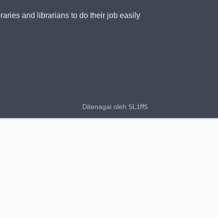
es and librarians to do their job easily
Ditenagai oleh
SLiMS