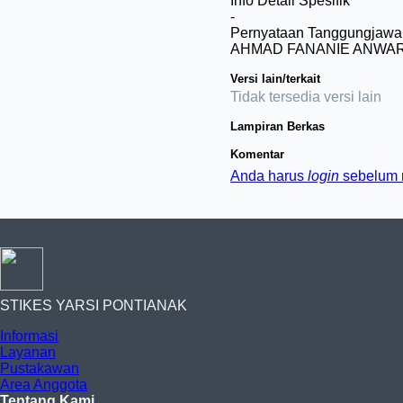
Info Detail Spesifik
-
Pernyataan Tanggungjawa
AHMAD FANANIE ANWA
Versi lain/terkait
Tidak tersedia versi lain
Lampiran Berkas
Komentar
Anda harus
login
sebelum 
STIKES YARSI PONTIANAK
Informasi
Layanan
Pustakawan
Area Anggota
Tentang Kami