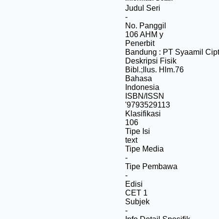
Judul Seri
-
No. Panggil
106 AHM y
Penerbit
Bandung
:
PT Syaamil Cip
Deskripsi Fisik
Bibl.;Ilus. Hlm.76
Bahasa
Indonesia
ISBN/ISSN
'9793529113
Klasifikasi
106
Tipe Isi
text
Tipe Media
-
Tipe Pembawa
-
Edisi
CET 1
Subjek
-