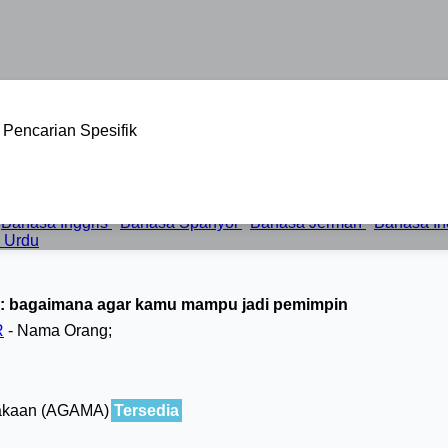
Pencarian Spesifik
Bahasa Inggris
Bahasa Spanyol
Bahasa Jerman
Bahasa I
 Urdu
 bagaimana agar kamu mampu jadi pemimpin
R
- Nama Orang;
akaan (AGAMA)
Tersedia