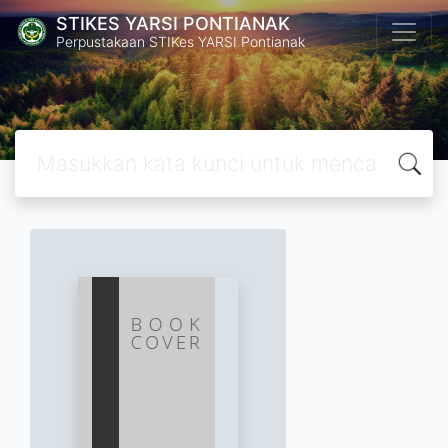
STIKES YARSI PONTIANAK
Perpustakaan STIKes YARSI Pontianak