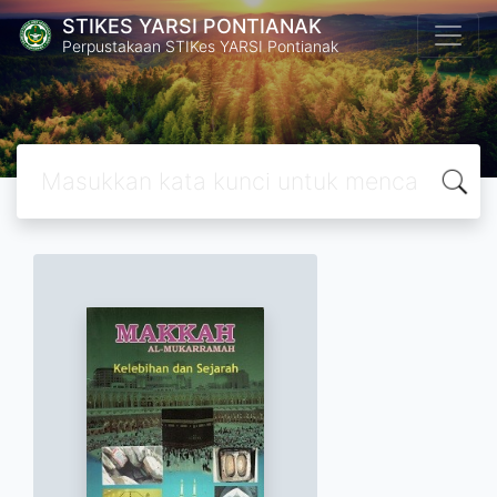
STIKES YARSI PONTIANAK
Perpustakaan STIKes YARSI Pontianak