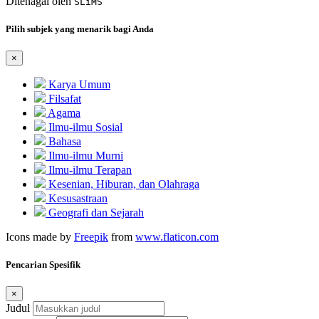
Ditenagai oleh
SLiMS
Pilih subjek yang menarik bagi Anda
×
Karya Umum
Filsafat
Agama
Ilmu-ilmu Sosial
Bahasa
Ilmu-ilmu Murni
Ilmu-ilmu Terapan
Kesenian, Hiburan, dan Olahraga
Kesusastraan
Geografi dan Sejarah
Icons made by
Freepik
from
www.flaticon.com
Pencarian Spesifik
×
Judul