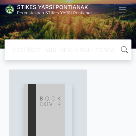
STIKES YARSI PONTIANAK
Perpustakaan STIKes YARSI Pontianak