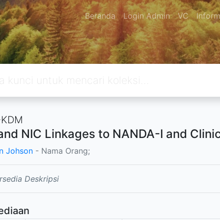
Beranda
Login Admin
VC
Inform
-KDM
nd NIC Linkages to NANDA-I and Clinic
n Johson
- Nama Orang;
rsedia Deskripsi
ediaan