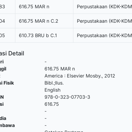
83
616.75 MAR n
Perpustakaan (KDK-KDM
04
616.75 MAR n C.2
Perpustakaan (KDK-KDM
05
610.73 BRU b C.1
Perpustakaan (KDK-KDM
si Detail
ri
-
gil
616.75 MAR n
t
America
:
Elsevier Mosby
.,
2012
i Fisik
Bibl.;Ilus.
English
SN
978-0-323-07703-3
si
616.75
-
dia
-
embawa
-