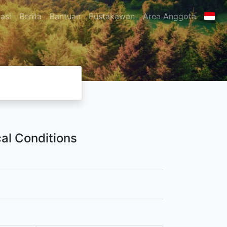
asi
Berita
Bantuan
Pustakawan
Area Anggota
al Conditions