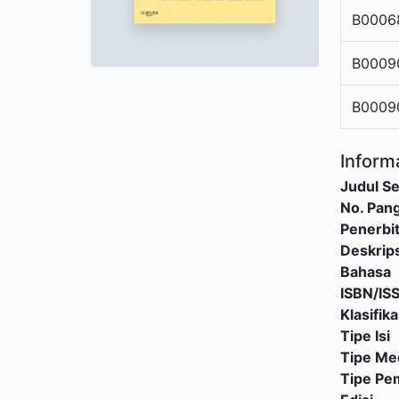
B0006
B0009
B0009
Informa
Judul Se
No. Pang
Penerbi
Deskrips
Bahasa
ISBN/IS
Klasifika
Tipe Isi
Tipe Me
Tipe P