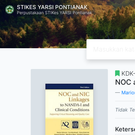
STIKES YARSI PONTIANAK
Perpustakaan STIKes YARSI Pontianak
KDK
NOC a
Mario
Tidak Te
Keters