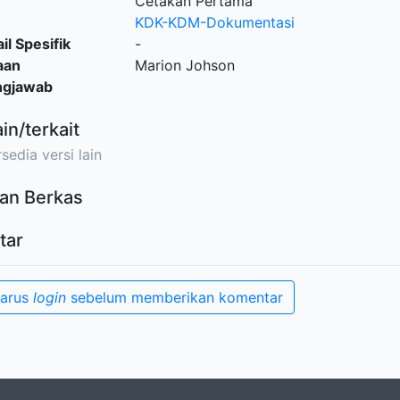
Cetakan Pertama
KDK-KDM-Dokumentasi
il Spesifik
-
aan
Marion Johson
ngjawab
ain/terkait
sedia versi lain
an Berkas
tar
harus
login
sebelum memberikan komentar