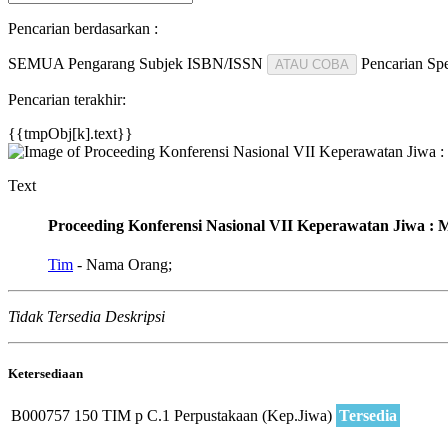
Pencarian berdasarkan :
SEMUA
Pengarang
Subjek
ISBN/ISSN
Pencarian Spe
ATAU COBA
Pencarian terakhir:
{{tmpObj[k].text}}
Text
Proceeding Konferensi Nasional VII Keperawatan Jiwa :
Tim
- Nama Orang;
Tidak Tersedia Deskripsi
Ketersediaan
B000757
150 TIM p C.1
Perpustakaan (Kep.Jiwa)
Tersedia