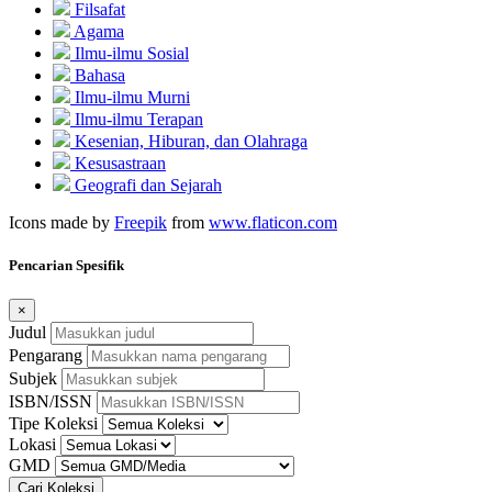
Filsafat
Agama
Ilmu-ilmu Sosial
Bahasa
Ilmu-ilmu Murni
Ilmu-ilmu Terapan
Kesenian, Hiburan, dan Olahraga
Kesusastraan
Geografi dan Sejarah
Icons made by
Freepik
from
www.flaticon.com
Pencarian Spesifik
×
Judul
Pengarang
Subjek
ISBN/ISSN
Tipe Koleksi
Lokasi
GMD
Cari Koleksi