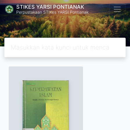
STIKES YARSI PONTIANAK
Perpustakaan STIKes YARSI Pontianak