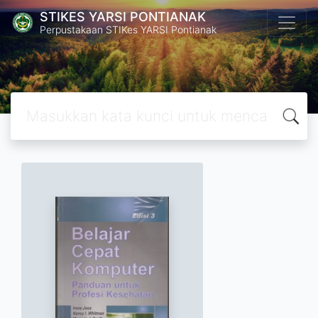
STIKES YARSI PONTIANAK
Perpustakaan STIKes YARSI Pontianak