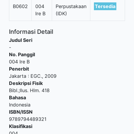
B0602
004
Perpustakaan
Tersedia
Ire B
(IDK)
Informasi Detail
Judul Seri
-
No. Panggil
004 Ire B
Penerbit
Jakarta
:
EGC
.,
2009
Deskripsi Fisik
Bibl.;Ilus. Hlm. 418
Bahasa
Indonesia
ISBN/ISSN
9789794489321
Klasifikasi
004