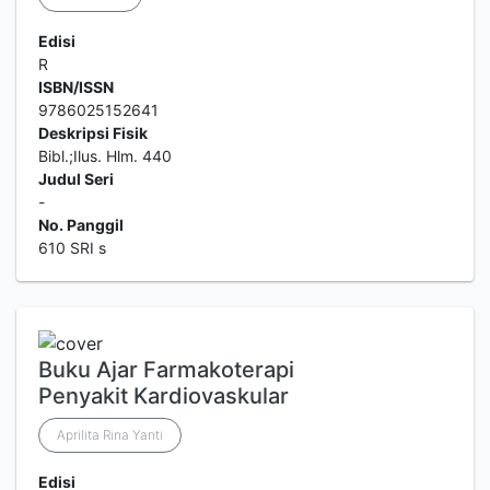
Edisi
R
ISBN/ISSN
9786025152641
Deskripsi Fisik
Bibl.;Ilus. Hlm. 440
Judul Seri
-
No. Panggil
610 SRI s
Buku Ajar Farmakoterapi
Penyakit Kardiovaskular
Aprilita Rina Yanti
Edisi