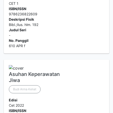
CET 1
ISBN/ISSN
9786236822609
Deskripsi Fisik
Bibl.;Ilus. hlm. 192
Judul Seri
-
No. Panggil
610 APR f
Asuhan Keperawatan
Jiwa
Budi Anna Keliat
Edisi
Cet 2022
ISBN/ISSN