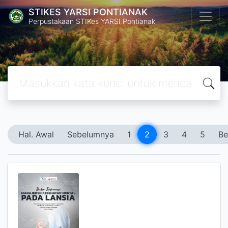
STIKES YARSI PONTIANAK
Perpustakaan STIKes YARSI Pontianak
Hal. Awal
Sebelumnya
1
2
3
4
5
Be