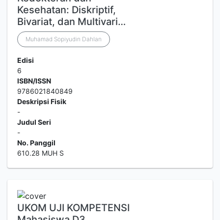
Kesehatan: Diskriptif,
Bivariat, dan Multivari…
Muhamad Sopiyudin Dahlan
Edisi
6
ISBN/ISSN
9786021840849
Deskripsi Fisik
-
Judul Seri
-
No. Panggil
610.28 MUH S
UKOM UJI KOMPETENSI
Mahasiswa D3