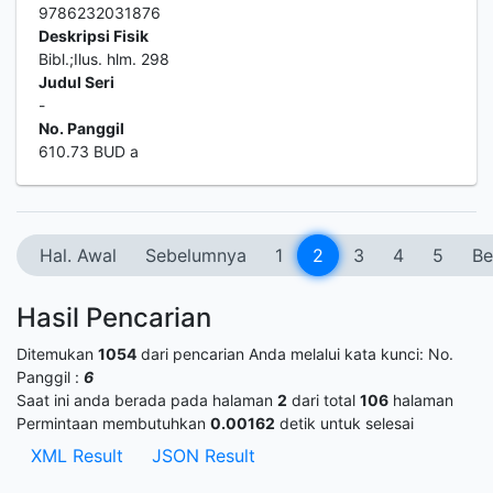
9786232031876
Deskripsi Fisik
Bibl.;Ilus. hlm. 298
Judul Seri
-
No. Panggil
610.73 BUD a
Hal. Awal
Sebelumnya
1
2
3
4
5
Be
Hasil Pencarian
Ditemukan
1054
dari pencarian Anda melalui kata kunci:
No.
Panggil :
6
Saat ini anda berada pada halaman
2
dari total
106
halaman
Permintaan membutuhkan
0.00162
detik untuk selesai
XML Result
JSON Result