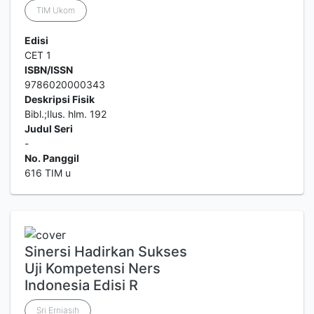
TIM Ukom
Edisi
CET 1
ISBN/ISSN
9786020000343
Deskripsi Fisik
Bibl.;Ilus. hlm. 192
Judul Seri
-
No. Panggil
616 TIM u
Sinersi Hadirkan Sukses
Uji Kompetensi Ners
Indonesia Edisi R
Sri Erniasih