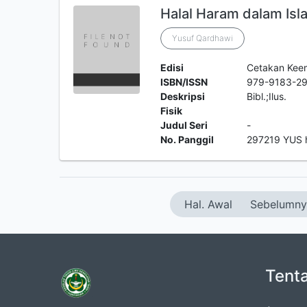
Halal Haram dalam Isl
Yusuf Qardhawi
Edisi
Cetakan Kee
ISBN/ISSN
979-9183-2
Deskripsi
Bibl.;Ilus.
Fisik
Judul Seri
-
No. Panggil
297219 YUS 
Hal. Awal
Sebelumny
Tent