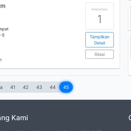
am
Ketersediaan
1
mpat
9-5
Tampilkan
Detail
Sitasi
h
a
41
42
43
44
45
ang Kami