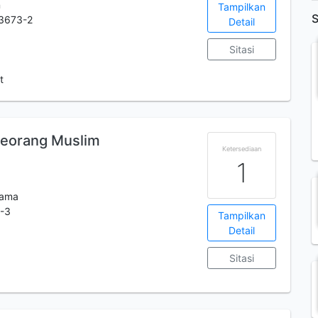
n
Tampilkan
S
3673-2
Detail
Sitasi
t
Seorang Muslim
Ketersediaan
1
tama
-3
Tampilkan
Detail
Sitasi