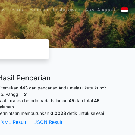
asi
Berita
Bantuan
Pustakawan
Area Anggota
Hasil Pencarian
itemukan
443
dari pencarian Anda melalui kata kunci:
o. Panggil :
2
aat ini anda berada pada halaman
45
dari total
45
alaman
ermintaan membutuhkan
0.0028
detik untuk selesai
XML Result
JSON Result