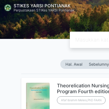
STIKES YARSI PONTIANAK
Perpustakaan STIKes YARSI Pontianak
Hal. Awal
Sebelumny
Theorelication Nursi
Program Fourth editio
Afaf Ibrahim Meleis,PhD FAAN