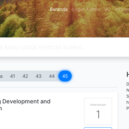
Beranda
Login Admin
VC
Inform
a
41
42
43
44
45
D
N
S
ng Development and
h
Ketersediaan
n
P
1