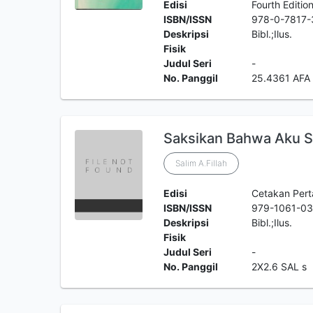
Edisi
Fourth Editio
ISBN/ISSN
978-0-7817-
Deskripsi
Bibl.;Ilus.
Fisik
Judul Seri
-
No. Panggil
25.4361 AFA 
Saksikan Bahwa Aku 
Salim A.Fillah
Edisi
Cetakan Per
ISBN/ISSN
979-1061-03
Deskripsi
Bibl.;Ilus.
Fisik
Judul Seri
-
No. Panggil
2X2.6 SAL s